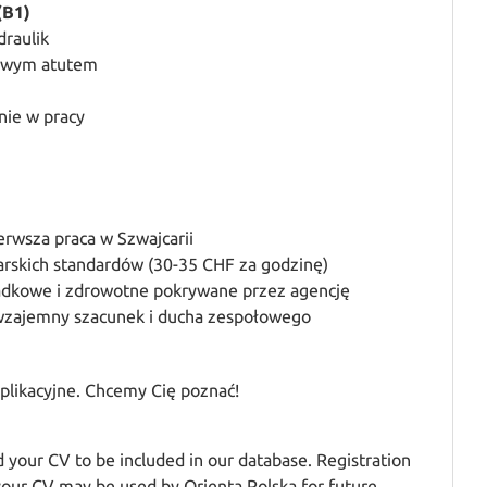
(B1)
raulik
kowym atutem
nie w pracy
erwsza praca w Szwajcarii
rskich standardów (30-35 CHF za godzinę)
adkowe i zdrowotne pokrywane przez agencję
 wzajemny szacunek i ducha zespołowego
likacyjne. Chcemy Cię poznać!
d your CV to be included in our database. Registration
 your CV may be used by Orienta Polska for future