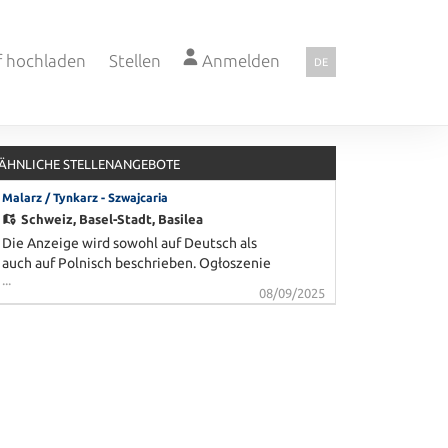
f hochladen
Stellen
Anmelden
DE
ÄHNLICHE STELLENANGEBOTE
Malarz / Tynkarz - Szwajcaria
Schweiz,
Basel-Stadt, Basilea
Die Anzeige wird sowohl auf Deutsch als
auch auf Polnisch beschrieben. Ogłoszenie
...
jest opisane zarówno w języku niemieckim,
08/09/2025
jak i polskim. DE: Fledro Personal
Consulting AG ist ein Unternehmen der
Orienta-Gruppe mit Sitz in Basel, das sich
auf die Personalvermittlung spezialisiert
hat. Für unser