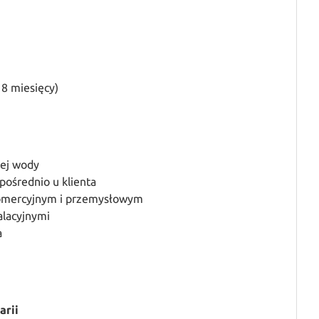
 8 miesięcy)
łej wody
pośrednio u klienta
komercyjnym i przemysłowym
alacyjnymi
a
arii