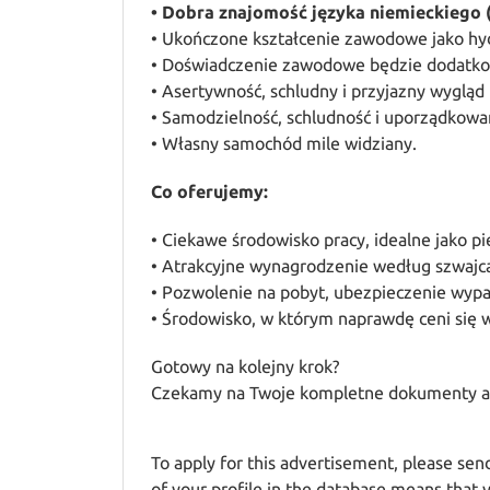
• Dobra znajomość języka niemieckiego 
• Ukończone kształcenie zawodowe jako hyd
• Doświadczenie zawodowe będzie dodat
• Asertywność, schludny i przyjazny wygląd
• Samodzielność, schludność i uporządkowa
• Własny samochód mile widziany.
Co oferujemy:
• Ciekawe środowisko pracy, idealne jako pi
• Atrakcyjne wynagrodzenie według szwajca
• Pozwolenie na pobyt, ubezpieczenie wyp
• Środowisko, w którym naprawdę ceni się
Gotowy na kolejny krok?
Czekamy na Twoje kompletne dokumenty ap
To apply for this advertisement, please sen
of your profile in the database means that