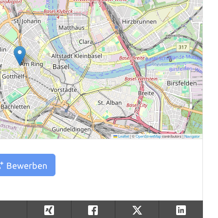
Leaflet
|
©
OpenStreetMap
contributors |
Navigator
Bewerben