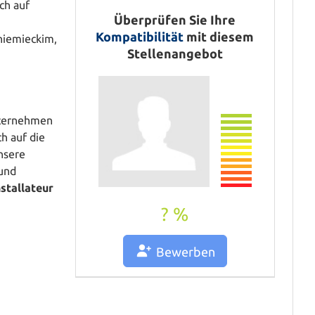
Ausdrucken
ch auf
Überprüfen Sie Ihre
Teilen
Kompatibilität
mit diesem
niemieckim,
Stellenangebot
nternehmen
ch auf die
unsere
 und
nstallateur
? %
Bewerben