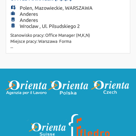
operacyjną stroną naszego
Polen
,
Mazowieckie
,
WARSZAWA
Anderes
Anderes
Wroclaw , Ul. Pilsudskiego 2
Stanowisko pracy: Office Manager (M,K,N)
Miejsce pracy: Warszawa Forma
...
zatrudnienia: B2B lub Umowa o pracę O
NASZYM KLIENCIE: Jesteśmy dynamicznie
rozwijającą się kancelarią prawną, która stawia na
profesjonalizm w relacjach z klientem i partnerską
atmosferę w zespole. Szukamy osoby, która
przejmie stery nad operacyjną stroną naszeg