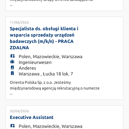
...
podstawie wpisu do rejestru agencji zatrudnienia
HU
nr 13347. Posiadamy trzydziestoletnie
doświadczenia na włoskim rynku pracy, co
pozycjonuje nas w czołówce najważniejszych firm
11/06/2026
specjalizujących się w zarządzaniu zasobami
Specjalista ds. obsługi klienta i
ludzkimi. Obecnie dla naszego k
wsparcia sprzedaży urządzeń
badawczych (m/k/n) - PRACA
ZDALNA
Polen
,
Mazowieckie
,
Warszawa
Ingenieurwesen
Anderes
Warszawa , Łucka 18 lok. 7
Orienta Polska Sp. z o.o. Jesteśmy
międzynarodową agencją rekrutacyjną o numerze
...
1334, która wspiera pracodawców w
poszukiwaniu najbardziej dopasowanych
pracowników. Rekrutujemy na stanowiska
niskiego średniego i wysokiego szczebla.
20/04/2026
Działamy w wielu branżach. Nasi konsultanci
Executive Assistant
starają się w najlepszy sposób wesprzeć
Polen
,
Mazowieckie
,
Warszawa
kandydatów w procesie rekrutacji,