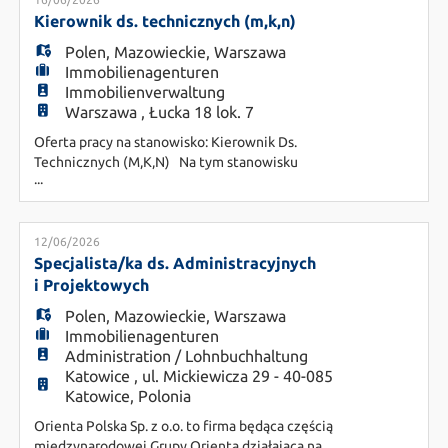
EN
pozycjonuje nas w czołówce najważniejszych firm
specjalizujących się w zarządzaniu zasobami
Kierownik ds. technicznych (m,k,n)
ludzkimi. Obecnie dla naszego kl
Polen
,
Mazowieckie
,
Warszawa
FR
Immobilienagenturen
Immobilienverwaltung
Warszawa , Łucka 18 lok. 7
IT
Oferta pracy na stanowisko: Kierownik Ds.
Technicznych (M,K,N) Na tym stanowisku
...
będziesz odpowiadać za całościowe zarządzanie
infrastrukturą techniczną rozległej nieruchomości
DE
o powierzchni ok. 9 ha, obejmującej blisko 50 000
m² przestrzeni produkcyjnej, magazynowej oraz
12/06/2026
biurowej. Twoją rolą będzie zapewnienie
Specjalista/ka ds. Administracyjnych
ES
sprawnego funkcjonowania ob
i Projektowych
Polen
,
Mazowieckie
,
Warszawa
Immobilienagenturen
PL
Administration / Lohnbuchhaltung
Katowice , ul. Mickiewicza 29 - 40-085
Katowice, Polonia
CS
Orienta Polska Sp. z o.o. to firma będąca częścią
międzynarodowej Grupy Orienta działająca na