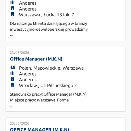
Anderes
Anderes
Warszawa , Łucka 18 lok. 7
Dla naszego klienta działającego w branży
inwestycyjno‑deweloperskiej prowadzimy
...
rekrutację na stanowisko Executive Assistant
Miejsce pracy: Warszawa Rodzaj pracy: Praca
stacjonarna Rodzaj współpracy: B2B/UoP
Raportowanie: Zarząd/OM Szukamy osoby, na
23/03/2026
stanowisko Senior Personal Assistant dla członka
Office Manager (M.K.N)
zarządu, doświadczonej w pracy z manage
Polen
,
Mazowieckie
,
Warszawa
Anderes
Anderes
Wroclaw , Ul. Pilsudskiego 2
Stanowisko pracy: Office Manager (M.K.N)
Miejsce pracy: Warszawa Forma
...
zatrudnienia: B2B lub Umowa o pracę O naszym
kliencie: Jesteśmy dynamicznie rozwijającą się
kancelarią prawną, która stawia na profesjonalizm
w relacjach z klientem i partnerską atmosferę w
23/03/2026
zespole. Szukamy osoby, która przejmie stery nad
OFFICE MANAGER (M,K,N)