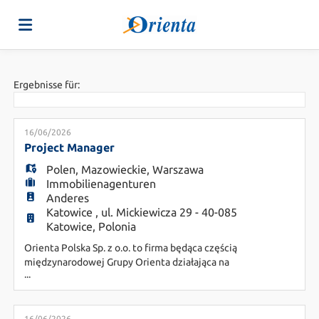
Home
Ergebnisse für:
Stellen
16/06/2026
Project Manager
Polen
,
Mazowieckie
,
Warszawa
Lebenslauf
Immobilienagenturen
Anderes
Katowice , ul. Mickiewicza 29 - 40-085
hochladen
Anmelden
Katowice, Polonia
Orienta Polska Sp. z o.o. to firma będąca częścią
międzynarodowej Grupy Orienta działająca na
Sprache
...
podstawie wpisu do rejestru agencji zatrudnienia
nr 13347. Posiadamy trzydziestoletnie
doświadczenia na włoskim rynku pracy, co
16/06/2026