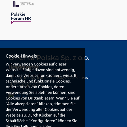
Cookie-Hinweis
Orienta Polska Sp. z o.o.
Wir verwenden Cookies auf dieser
Headquarter
Website. Einige davon sind notwendig,
damit die Website funktioniert, wie z. B.
Ul. Łucka 18, lok. 7 00-845 Warszawa
technische und funktionale Cookies.
NIP: 5272753673
Andere Arten von Cookies, deren
Verwendung Sie ablehnen können, sind
Cookies von Drittanbietern. Wenn Sie auf
"Alle akzeptieren" klicken, stimmen Sie
der Verwendung aller Cookies auf der
Website zu. Durch Klicken auf die
Schaltfläche "Konfigurieren" können Sie
Ihre Einstellungen wählen.