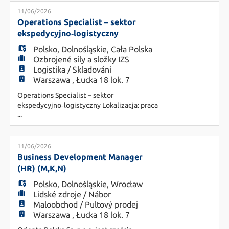
EN
Posiadamy dwudziestoletnie doświadczenia na
włoskim rynku pracy, co pozycjonuje nas w
11/06/2026
czołówce najważniejszych firm specjalizujących
Operations Specialist – sektor
się w zarządzaniu zasobami ludzkimi.
ekspedycyjno‑logistyczny
FR
Rekrutujemy pracowni
Polsko
,
Dolnośląskie
,
Cała Polska
Ozbrojené síly a složky IZS
Logistika / Skladování
IT
Warszawa , Łucka 18 lok. 7
Operations Specialist – sektor
ekspedycyjno‑logistyczny Lokalizacja: praca
DE
...
mobilna (teren + biuro) Branża: operacje,
logistyka, ekspedycja O stanowisku Dla naszego
Klienta z branży ekspedycyjno‑logistycznej
ES
poszukujemy osoby na stanowisko Operations
11/06/2026
Specialist. Rola obejmuje koordynację operacji w
Business Development Manager
terenie i biurze, nadzór nad realizacją
(HR) (M,K,N)
PL
Polsko
,
Dolnośląskie
,
Wrocław
Lidské zdroje / Nábor
Maloobchod / Pultový prodej
CS
Warszawa , Łucka 18 lok. 7