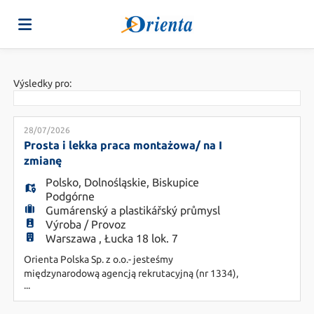
Domů
Výsledky pro:
Seznam
28/07/2026
Prosta i lekka praca montażowa/ na I
zmianę
pracovních
Nahrajte
Polsko
,
Dolnośląskie
,
Biskupice
Podgórne
Gumárenský a plastikářský průmysl
pozic
svůj
Přihlásit
Výroba / Provoz
Warszawa , Łucka 18 lok. 7
Orienta Polska Sp. z o.o.- jesteśmy
životopis
se
Jazyk
międzynarodową agencją rekrutacyjną (nr 1334),
...
wspierającą pracodawców w poszukiwaniu
najbardziej dopasowanych pracowników.