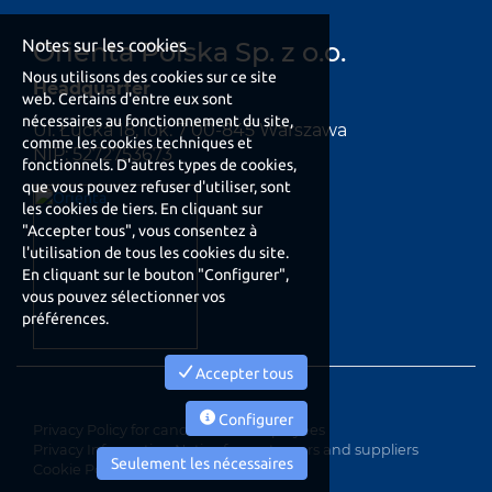
Notes sur les cookies
Orienta Polska Sp. z o.o.
Nous utilisons des cookies sur ce site
Headquarter
web. Certains d'entre eux sont
nécessaires au fonctionnement du site,
Ul. Łucka 18, lok. 7 00-845 Warszawa
comme les cookies techniques et
NIP: 5272753673
fonctionnels. D'autres types de cookies,
que vous pouvez refuser d'utiliser, sont
les cookies de tiers. En cliquant sur
"Accepter tous", vous consentez à
l'utilisation de tous les cookies du site.
En cliquant sur le bouton "Configurer",
vous pouvez sélectionner vos
préférences.
Accepter tous
Configurer
Privacy Policy for candidates e employees
Privacy Information Notice for customers and suppliers
Seulement les nécessaires
Cookie Policy