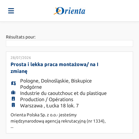
Accueil
Résultats pour:
Emplois
28/07/2026
Prosta i lekka praca montażowa/ na I
zmianę
Déposez
Pologne
,
Dolnośląskie
,
Biskupice
Podgórne
Industrie du caoutchouc et du plastique
votre
Connexion
Production / Opérations
Warszawa , Łucka 18 lok. 7
Orienta Polska Sp. z o.o.- jesteśmy
CV
Langue
międzynarodową agencją rekrutacyjną (nr 1334),
...
wspierającą pracodawców w poszukiwaniu
najbardziej dopasowanych pracowników.