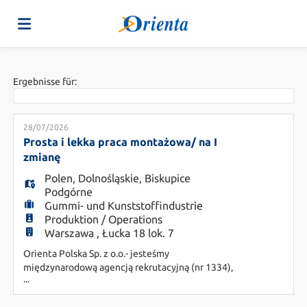
Home
Ergebnisse für:
Stellen
28/07/2026
Prosta i lekka praca montażowa/ na I
zmianę
Lebenslauf
Polen
,
Dolnośląskie
,
Biskupice
Podgórne
Gummi- und Kunststoffindustrie
hochladen
Anmelden
Produktion / Operations
Warszawa , Łucka 18 lok. 7
Orienta Polska Sp. z o.o.- jesteśmy
Sprache
międzynarodową agencją rekrutacyjną (nr 1334),
...
wspierającą pracodawców w poszukiwaniu
najbardziej dopasowanych pracowników.