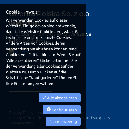
Cookie-Hinweis
Orienta Polska Sp. z o.o.
Wir verwenden Cookies auf dieser
Headquarter
Website. Einige davon sind notwendig,
damit die Website funktioniert, wie z. B.
Ul. Łucka 18, lok. 7 00-845 Warszawa
technische und funktionale Cookies.
NIP: 5272753673
Andere Arten von Cookies, deren
Verwendung Sie ablehnen können, sind
Cookies von Drittanbietern. Wenn Sie auf
"Alle akzeptieren" klicken, stimmen Sie
der Verwendung aller Cookies auf der
Website zu. Durch Klicken auf die
Schaltfläche "Konfigurieren" können Sie
Ihre Einstellungen wählen.
Alle akzeptieren
Konfigurieren
Privacy Policy for candidates e employees
Privacy Information Notice for customers and suppliers
Nur notwendig
Cookie Policy