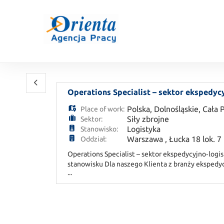
Operations Specialist – sektor ekspedyc
Polska
,
Dolnośląskie
,
Cała 
Place of work:
Siły zbrojne
Sektor:
Logistyka
Stanowisko:
Warszawa , Łucka 18 lok. 7
Oddział:
Operations Specialist – sektor ekspedycyjno‑logis
stanowisku Dla naszego Klienta z branży ekspedy
...
koordynację operacji w terenie i biurze, nadzór na