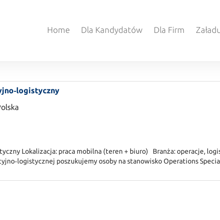
Home
Dla Kandydatów
Dla Firm
Załadu
yjno‑logistyczny
Polska
tyczny Lokalizacja: praca mobilna (teren + biuro) Branża: operacje, lo
cyjno‑logistycznej poszukujemy osoby na stanowisko Operations Special
d realizacją