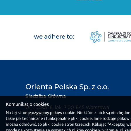
we adhere to:
Orienta Polska Sp. z o.o.
Siedziba Główna
Komunikat o cookies
Ul. Łucka 18, lok. 7 00-845 Warszawa
Na tej stronie używamy plików cookie. Niektóre z nich są niezbędne
NIP: 5272753673
takie jak techniczne i funkcjonalne pliki cookie. Inne rodzaje plikó
można odmówić, to pliki cookie stron trzecich. Klikając "Akceptuj 
zgodę na korzystanie ze wszystkich plików cookie w witrynie. Klikają