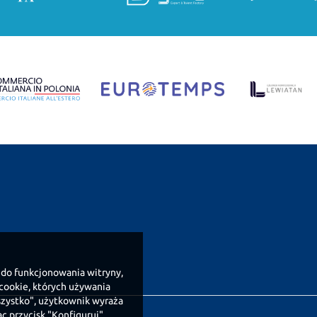
 do funkcjonowania witryny,
w cookie, których używania
wszystko", użytkownik wyraża
c przycisk "Konfiguruj",