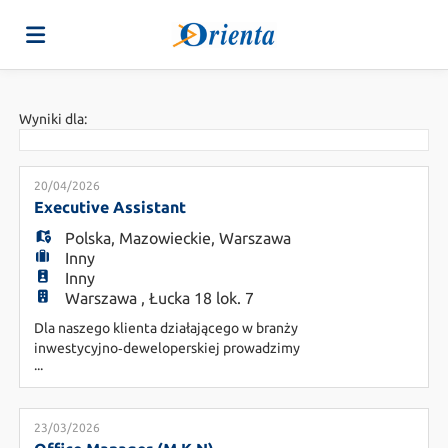
Strona
Wyniki dla:
główna
Oferty
20/04/2026
Executive Assistant
Polska
,
Mazowieckie
,
Warszawa
Pracy
Załaduj
Inny
Inny
Warszawa , Łucka 18 lok. 7
swoje
Login
Dla naszego klienta działającego w branży
inwestycyjno‑deweloperskiej prowadzimy
...
rekrutację na stanowisko Executive Assistant
CV
Język
Miejsce pracy: Warszawa Rodzaj pracy: Praca
stacjonarna Rodzaj współpracy: B2B/UoP
Raportowanie: Zarząd/OM Szukamy osoby, na
23/03/2026