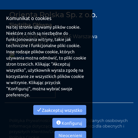
Orienta Polska Sp. z o.o.
Komunikat o cookies
Siedziba Główna
Na tej stronie używamy plików cookie.
Niektóre z nich są niezbędne do
Ul. Łucka 18, lok. 7 00-845 Warszawa
funkcjonowania witryny, takie jak
NIP: 5272753673
techniczne i funkcjonalne pliki cookie.
Inne rodzaje plików cookie, których
używania można odmówić, to pliki cookie
stron trzecich. Klikając "Akceptuj
wszystko", użytkownik wyraża zgodę na
korzystanie ze wszystkich plików cookie
w witrynie. Klikając przycisk
"Konfiguruj", można wybrać swoje
preferencje.
Zaakceptuj wszystko
Polityka Prywatności dotycząca ochrony danych osobowych
Konfiguruj
Informacja dotycząca ochrony prywatności dla obecnych i
przyszłych Klientów/Dostawców
Nieocenieni
Polityka Cookie