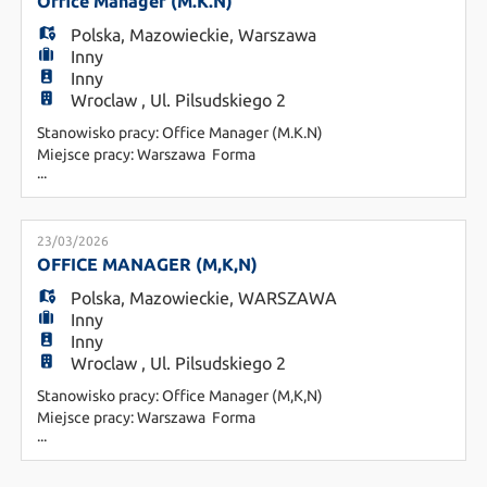
EN
stanowisko Senior Personal Assistant dla członka
Office Manager (M.K.N)
zarządu, doświadczonej w pracy z manage
Polska
,
Mazowieckie
,
Warszawa
Inny
FR
Inny
Wroclaw , Ul. Pilsudskiego 2
Stanowisko pracy: Office Manager (M.K.N)
IT
Miejsce pracy: Warszawa Forma
...
zatrudnienia: B2B lub Umowa o pracę O naszym
kliencie: Jesteśmy dynamicznie rozwijającą się
kancelarią prawną, która stawia na profesjonalizm
DE
w relacjach z klientem i partnerską atmosferę w
23/03/2026
zespole. Szukamy osoby, która przejmie stery nad
OFFICE MANAGER (M,K,N)
operacyjną stroną naszego
Polska
,
Mazowieckie
,
WARSZAWA
ES
Inny
Inny
Wroclaw , Ul. Pilsudskiego 2
PL
Stanowisko pracy: Office Manager (M,K,N)
Miejsce pracy: Warszawa Forma
...
zatrudnienia: B2B lub Umowa o pracę O
CS
NASZYM KLIENCIE: Jesteśmy dynamicznie
rozwijającą się kancelarią prawną, która stawia na