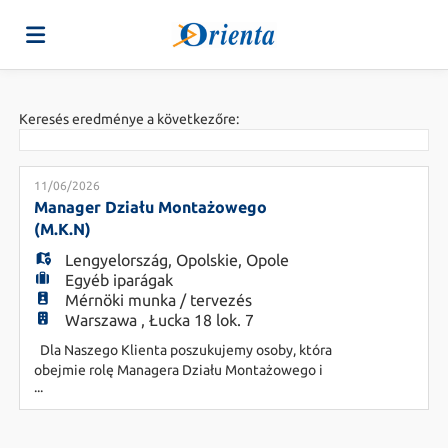
Főoldal
Keresés eredménye a következőre:
Munkahelyek
11/06/2026
Manager Działu Montażowego
(M.K.N)
listája
Töltse
Lengyelország
,
Opolskie
,
Opole
Egyéb iparágak
Mérnöki munka / tervezés
fel
Belépés
Warszawa , Łucka 18 lok. 7
Dla Naszego Klienta poszukujemy osoby, która
obejmie rolę Managera Działu Montażowego i
önéletrajzát
Nyelv
...
wesprze organizację w rozwoju procesów
produkcyjnych. Szukamy kogoś, kto potrafi
skutecznie organizować pracę ludzi, dba o jakość i