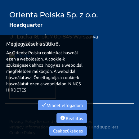
Orienta Polska Sp. z o.o.
Headquarter
Ul. Łucka 18, lok. 7 00-845 Warszawa
NIP: 5272753673
Megjegyzések a sütikről
Az Orienta Polska cookie-kat használ
ezen a weboldalon. A cookie-k
szükségesek ahhoz, hogy ez a weboldal
megfelelően működjön. A weboldal
használatával Ön elfogadja a cookie-k
használatát ezen a weboldalon. NINCS
HIRDETÉS
Mindet elfogadom
Beállítás
Privacy Policy for candidates e employees
Privacy Information Notice for customers and suppliers
Csak szükséges
Cookie Policy