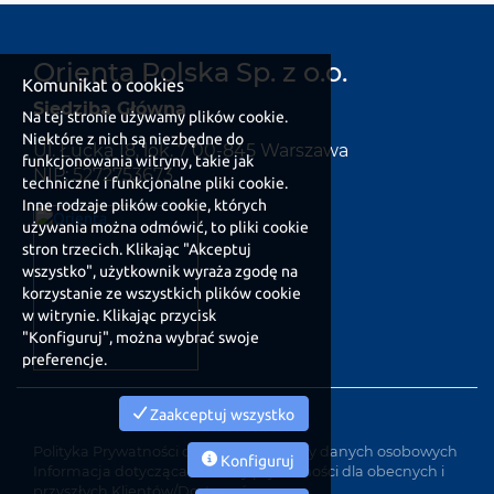
Orienta Polska Sp. z o.o.
Komunikat o cookies
Siedziba Główna
Na tej stronie używamy plików cookie.
Niektóre z nich są niezbędne do
Ul. Łucka 18, lok. 7 00-845 Warszawa
funkcjonowania witryny, takie jak
NIP: 5272753673
techniczne i funkcjonalne pliki cookie.
Inne rodzaje plików cookie, których
używania można odmówić, to pliki cookie
stron trzecich. Klikając "Akceptuj
wszystko", użytkownik wyraża zgodę na
korzystanie ze wszystkich plików cookie
w witrynie. Klikając przycisk
"Konfiguruj", można wybrać swoje
preferencje.
Zaakceptuj wszystko
Polityka Prywatności dotycząca ochrony danych osobowych
Konfiguruj
Informacja dotycząca ochrony prywatności dla obecnych i
przyszłych Klientów/Dostawców