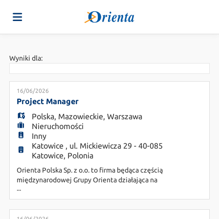
Strona
Wyniki dla:
główna
Oferty
16/06/2026
Project Manager
Polska
,
Mazowieckie
,
Warszawa
Pracy
Załaduj
Nieruchomości
Inny
Katowice , ul. Mickiewicza 29 - 40-085
swoje
Login
Katowice, Polonia
Orienta Polska Sp. z o.o. to firma będąca częścią
międzynarodowej Grupy Orienta działająca na
CV
Język
...
podstawie wpisu do rejestru agencji zatrudnienia
nr 13347. Posiadamy trzydziestoletnie
doświadczenia na włoskim rynku pracy, co
16/06/2026