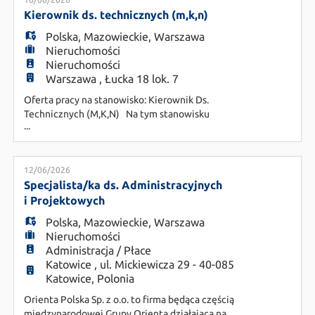
EN
pozycjonuje nas w czołówce najważniejszych firm
specjalizujących się w zarządzaniu zasobami
Kierownik ds. technicznych (m,k,n)
ludzkimi. Obecnie dla naszego kl
Polska
,
Mazowieckie
,
Warszawa
FR
Nieruchomości
Nieruchomości
Warszawa , Łucka 18 lok. 7
IT
Oferta pracy na stanowisko: Kierownik Ds.
Technicznych (M,K,N) Na tym stanowisku
...
będziesz odpowiadać za całościowe zarządzanie
infrastrukturą techniczną rozległej nieruchomości
DE
o powierzchni ok. 9 ha, obejmującej blisko 50 000
m² przestrzeni produkcyjnej, magazynowej oraz
12/06/2026
biurowej. Twoją rolą będzie zapewnienie
Specjalista/ka ds. Administracyjnych
ES
sprawnego funkcjonowania ob
i Projektowych
Polska
,
Mazowieckie
,
Warszawa
Nieruchomości
PL
Administracja / Płace
Katowice , ul. Mickiewicza 29 - 40-085
Katowice, Polonia
CS
Orienta Polska Sp. z o.o. to firma będąca częścią
międzynarodowej Grupy Orienta działająca na