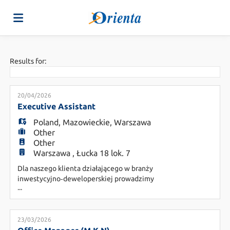
Home
Results for:
Job
20/04/2026
Executive Assistant
Poland
,
Mazowieckie
,
Warszawa
list
Upload
Other
Other
Warszawa , Łucka 18 lok. 7
your
Login
Dla naszego klienta działającego w branży
inwestycyjno‑deweloperskiej prowadzimy
...
rekrutację na stanowisko Executive Assistant
CV
Language
Miejsce pracy: Warszawa Rodzaj pracy: Praca
stacjonarna Rodzaj współpracy: B2B/UoP
Raportowanie: Zarząd/OM Szukamy osoby, na
23/03/2026