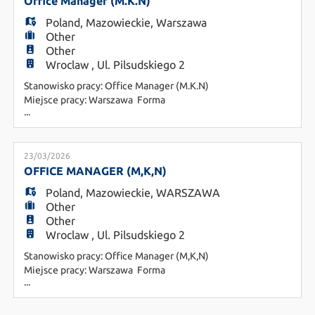
EN
stanowisko Senior Personal Assistant dla członka
Office Manager (M.K.N)
zarządu, doświadczonej w pracy z manage
Poland
,
Mazowieckie
,
Warszawa
Other
FR
Other
Wroclaw , Ul. Pilsudskiego 2
Stanowisko pracy: Office Manager (M.K.N)
IT
Miejsce pracy: Warszawa Forma
...
zatrudnienia: B2B lub Umowa o pracę O naszym
kliencie: Jesteśmy dynamicznie rozwijającą się
kancelarią prawną, która stawia na profesjonalizm
DE
w relacjach z klientem i partnerską atmosferę w
23/03/2026
zespole. Szukamy osoby, która przejmie stery nad
OFFICE MANAGER (M,K,N)
operacyjną stroną naszego
Poland
,
Mazowieckie
,
WARSZAWA
ES
Other
Other
Wroclaw , Ul. Pilsudskiego 2
PL
Stanowisko pracy: Office Manager (M,K,N)
Miejsce pracy: Warszawa Forma
...
zatrudnienia: B2B lub Umowa o pracę O
CS
NASZYM KLIENCIE: Jesteśmy dynamicznie
rozwijającą się kancelarią prawną, która stawia na