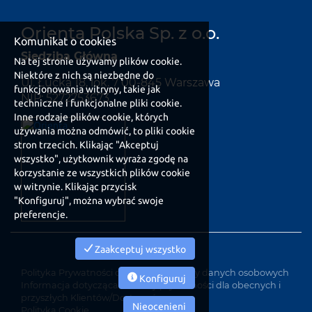
Orienta Polska Sp. z o.o.
Komunikat o cookies
Siedziba Główna
Na tej stronie używamy plików cookie.
Niektóre z nich są niezbędne do
Ul. Łucka 18, lok. 7 00-845 Warszawa
funkcjonowania witryny, takie jak
NIP: 5272753673
techniczne i funkcjonalne pliki cookie.
Inne rodzaje plików cookie, których
używania można odmówić, to pliki cookie
stron trzecich. Klikając "Akceptuj
wszystko", użytkownik wyraża zgodę na
korzystanie ze wszystkich plików cookie
w witrynie. Klikając przycisk
"Konfiguruj", można wybrać swoje
preferencje.
Zaakceptuj wszystko
Polityka Prywatności dotycząca ochrony danych osobowych
Konfiguruj
Informacja dotycząca ochrony prywatności dla obecnych i
przyszłych Klientów/Dostawców
Nieocenieni
Polityka Cookie