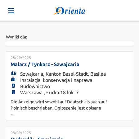
Strona
Wyniki dla:
główna
Oferty
08/09/2025
Malarz / Tynkarz - Szwajcaria
Szwajcaria
,
Kanton Basel-Stadt
,
Basilea
Pracy
Załaduj
Instalacja, konserwacja i naprawa
Budownictwo
Warszawa , Łucka 18 lok. 7
swoje
Login
Die Anzeige wird sowohl auf Deutsch als auch auf
Polnisch beschrieben. Ogłoszenie jest opisane
...
zarówno w języku niemieckim, jak i polskim. DE:
CV
Język
Fledro Personal Consulting AG ist ein
Unternehmen der Orienta-Gruppe mit Sitz in
Basel, das sich auf die Personalvermittlung
08/09/2025