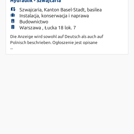
EN
spezialisiert hat. Für unsere Schweizer Kunden
Hydraulik - Szwajcaria
suchen wir qualifizierte
Szwajcaria
,
Kanton Basel-Stadt
,
basilea
Instalacja, konserwacja i naprawa
FR
Budownictwo
Warszawa , Łucka 18 lok. 7
Die Anzeige wird sowohl auf Deutsch als auch auf
IT
Polnisch beschrieben. Ogłoszenie jest opisane
...
zarówno w języku niemieckim, jak i polskim. DE:
Fledro Personal Consulting AG ist ein
Unternehmen der Orienta-Gruppe mit Sitz in
DE
Basel, das sich auf die Personalvermittlung
spezialisiert hat. Für unsere Schweizer Kunden
suchen wir qualifizierte
ES
PL
CS