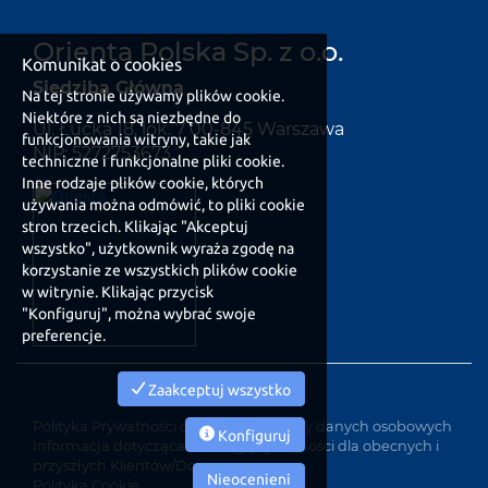
Orienta Polska Sp. z o.o.
Komunikat o cookies
Siedziba Główna
Na tej stronie używamy plików cookie.
Niektóre z nich są niezbędne do
Ul. Łucka 18, lok. 7 00-845 Warszawa
funkcjonowania witryny, takie jak
NIP: 5272753673
techniczne i funkcjonalne pliki cookie.
Inne rodzaje plików cookie, których
używania można odmówić, to pliki cookie
stron trzecich. Klikając "Akceptuj
wszystko", użytkownik wyraża zgodę na
korzystanie ze wszystkich plików cookie
w witrynie. Klikając przycisk
"Konfiguruj", można wybrać swoje
preferencje.
Zaakceptuj wszystko
Polityka Prywatności dotycząca ochrony danych osobowych
Konfiguruj
Informacja dotycząca ochrony prywatności dla obecnych i
przyszłych Klientów/Dostawców
Nieocenieni
Polityka Cookie