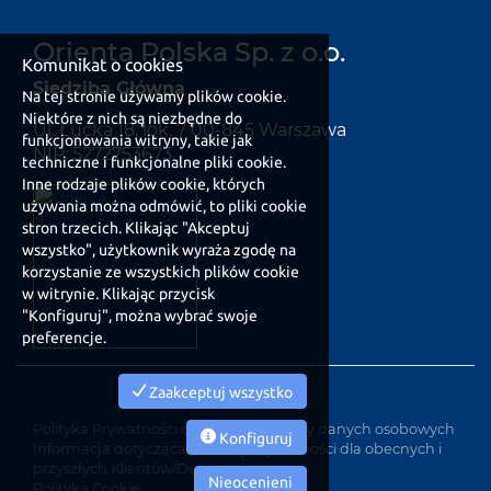
Orienta Polska Sp. z o.o.
Komunikat o cookies
Siedziba Główna
Na tej stronie używamy plików cookie.
Niektóre z nich są niezbędne do
Ul. Łucka 18, lok. 7 00-845 Warszawa
funkcjonowania witryny, takie jak
NIP: 5272753673
techniczne i funkcjonalne pliki cookie.
Inne rodzaje plików cookie, których
używania można odmówić, to pliki cookie
stron trzecich. Klikając "Akceptuj
wszystko", użytkownik wyraża zgodę na
korzystanie ze wszystkich plików cookie
w witrynie. Klikając przycisk
"Konfiguruj", można wybrać swoje
preferencje.
Zaakceptuj wszystko
Polityka Prywatności dotycząca ochrony danych osobowych
Konfiguruj
Informacja dotycząca ochrony prywatności dla obecnych i
przyszłych Klientów/Dostawców
Nieocenieni
Polityka Cookie