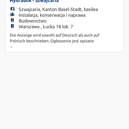
EN
spezialisiert hat. Für unsere Schweizer Kunden
Hydraulik - Szwajcaria
suchen wir qualifizierte
Szwajcaria
,
Kanton Basel-Stadt
,
basilea
Instalacja, konserwacja i naprawa
FR
Budownictwo
Warszawa , Łucka 18 lok. 7
Die Anzeige wird sowohl auf Deutsch als auch auf
IT
Polnisch beschrieben. Ogłoszenie jest opisane
...
zarówno w języku niemieckim, jak i polskim. DE:
Fledro Personal Consulting AG ist ein
Unternehmen der Orienta-Gruppe mit Sitz in
DE
Basel, das sich auf die Personalvermittlung
spezialisiert hat. Für unsere Schweizer Kunden
suchen wir qualifizierte
ES
PL
CS