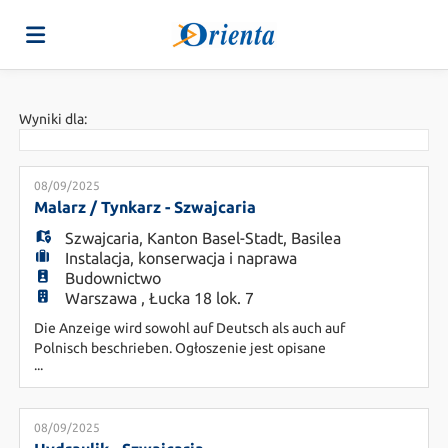
Strona
Wyniki dla:
główna
Oferty
08/09/2025
Malarz / Tynkarz - Szwajcaria
Szwajcaria
,
Kanton Basel-Stadt
,
Basilea
Pracy
Załaduj
Instalacja, konserwacja i naprawa
Budownictwo
Warszawa , Łucka 18 lok. 7
swoje
Login
Die Anzeige wird sowohl auf Deutsch als auch auf
Polnisch beschrieben. Ogłoszenie jest opisane
...
zarówno w języku niemieckim, jak i polskim. DE:
CV
Język
Fledro Personal Consulting AG ist ein
Unternehmen der Orienta-Gruppe mit Sitz in
Basel, das sich auf die Personalvermittlung
08/09/2025