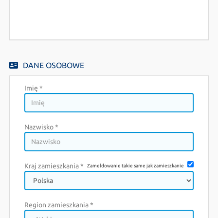
EN
FR
DANE OSOBOWE
IT
Imię *
DE
Nazwisko *
ES
Kraj zamieszkania *
Zameldowanie takie same jak zamieszkanie
PL
CS
Region zamieszkania *