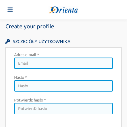
Create your profile
Strona
SZCZEGÓŁY UŻYTKOWNIKA
główna
Oferty
Adres e-mail *
Pracy
Załaduj
Hasło *
swoje
Login
Potwierdź hasło *
CV
Język