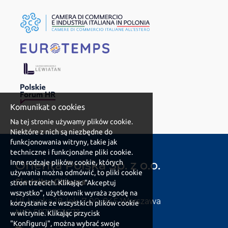
Komunikat o cookies
Na tej stronie używamy plików cookie.
Niektóre z nich są niezbędne do
funkcjonowania witryny, takie jak
techniczne i funkcjonalne pliki cookie.
Orienta Polska Sp. z o.o.
Inne rodzaje plików cookie, których
używania można odmówić, to pliki cookie
Siedziba Główna
stron trzecich. Klikając "Akceptuj
wszystko", użytkownik wyraża zgodę na
Ul. Łucka 18, lok. 7 00-845 Warszawa
korzystanie ze wszystkich plików cookie
NIP: 5272753673
w witrynie. Klikając przycisk
"Konfiguruj", można wybrać swoje